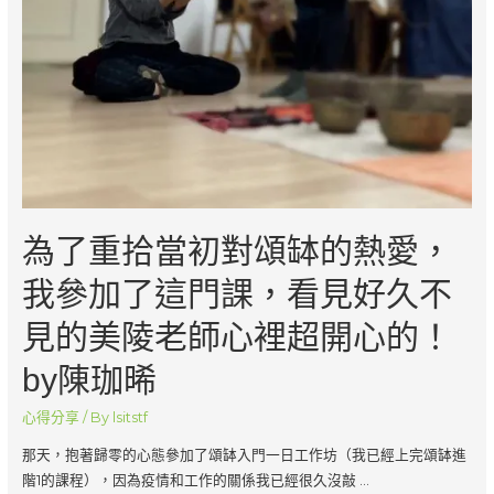
為了重拾當初對頌缽的熱愛，
我參加了這門課，看見好久不
見的美陵老師心裡超開心的！
by陳珈晞
心得分享
/ By
lsitstf
那天，抱著歸零的心態參加了頌缽入門一日工作坊（我已經上完頌缽進
階1的課程），因為疫情和工作的關係我已經很久沒敲 …