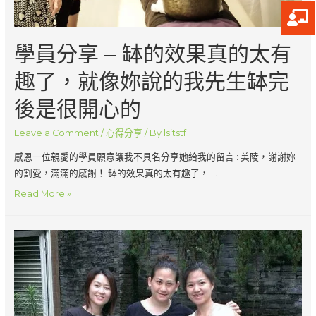
了
彼
此
學員分享 – 缽的效果真的太有
~
Ji
趣了，就像妳說的我先生缽完
Ji
後是很開心的
Liu
Leave a Comment
/
心得分享
/ By
lsitstf
感恩一位親愛的學員願意讓我不具名分享她給我的留言 : 美陵，謝謝妳
的割愛，滿滿的感謝！ 缽的效果真的太有趣了， …
學
Read More »
員
分
享
–
缽
的
效