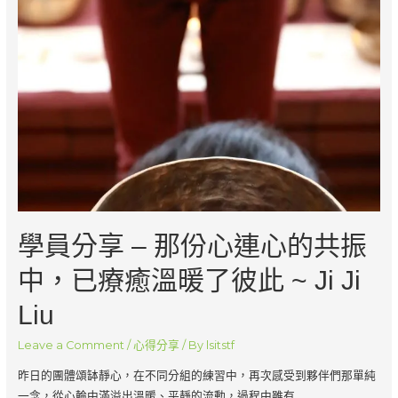
驗
晞
~
Pei-
yi
Hung
學員分享 – 那份心連心的共振
中，已療癒溫暖了彼此 ~ Ji Ji
Liu
Leave a Comment
/
心得分享
/ By
lsitstf
昨日的團體頌缽靜心，在不同分組的練習中，再次感受到夥伴們那單純
一念，從心輪中滿溢出溫暖、平靜的流動，過程中雖有 …