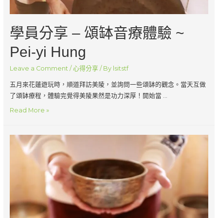
看
見
好
學員分享 – 頌缽音療體驗 ~
久
不
Pei-yi Hung
見
Leave a Comment
/
心得分享
/ By
lsitstf
的
美
五月來花蓮遊玩時，順道拜訪美陵，並詢問一些頌缽的觀念。當天互做
陵
了頌缽療程，體驗完覺得美陵果然是功力深厚！開始當 …
老
學
Read More »
師
員
心
分
裡
享
超
–
開
頌
心
缽
的！
音
by
療
陳
體
珈