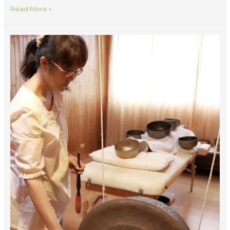
為
Read More »
了
重
拾
當
初
對
頌
缽
的
熱
愛，
我
參
加
了
這
門
課，