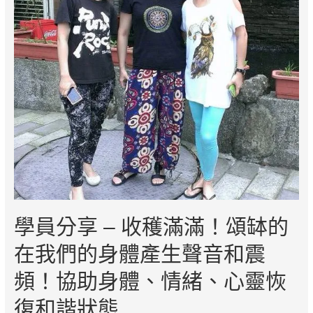
果
真
的
太
有
趣
了，
就
像
妳
說
的
我
先
學員分享 – 收穫滿滿！頌缽的
生
缽
在我們的身體產生聲音和震
完
頻！協助身體、情緒、心靈恢
後
是
復和諧狀態
很