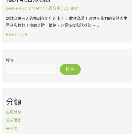
開
Leave a Comment
/
心得分享
/ By
lsitstf
心
頌缽音療五天的複訓在新店的山上！ 收穫滿滿！頌缽在我們的身體產生
的
聲音和振頻！協助身體、情緒、心靈恢復和諧狀態～ …
學
Read More »
員
分
享
搜尋
–
收
搜尋
穫
滿
滿！
頌
分類
缽
的
心得分享
在
公益活動
我
未分類
們