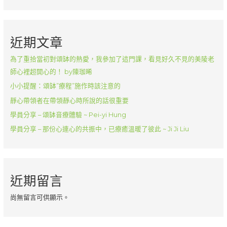
的
身
體
近期文章
產
生
為了重拾當初對頌缽的熱愛，我參加了這門課，看見好久不見的美陵老
聲
師心裡超開心的！ by陳珈晞
音
小小提醒：頌缽”療程”施作時該注意的
和
震
靜心帶領者在帶領靜心時所說的話很重要
頻！
學員分享 – 頌缽音療體驗 ~ Pei-yi Hung
協
學員分享 – 那份心連心的共振中，已療癒溫暖了彼此 ~ Ji Ji Liu
助
身
體、
情
近期留言
緒、
心
尚無留言可供顯示。
靈
恢
復