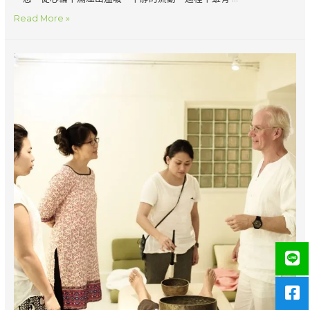
學
Read More »
員
分
享
–
那
份
心
連
心
的
共
振
中，
已
療
癒
溫
暖