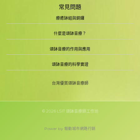
常見問題
療癒缽組與銅鑼
什麼是頌缽音療？
頌缽音療的作用與應用
頌缽音療的科學實證
台灣優質頌缽音療師
© 2026 LSIT 頌缽音療師工作坊
P
o
w
e
r
b
y
驅
動
城
市
網
路
行
銷