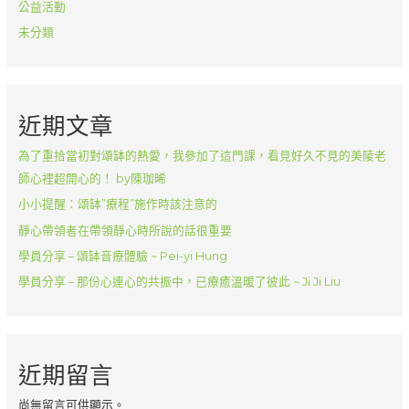
公益活動
未分類
近期文章
為了重拾當初對頌缽的熱愛，我參加了這門課，看見好久不見的美陵老
師心裡超開心的！ by陳珈晞
小小提醒：頌缽”療程”施作時該注意的
靜心帶領者在帶領靜心時所說的話很重要
學員分享 – 頌缽音療體驗 ~ Pei-yi Hung
學員分享 – 那份心連心的共振中，已療癒溫暖了彼此 ~ Ji Ji Liu
近期留言
尚無留言可供顯示。