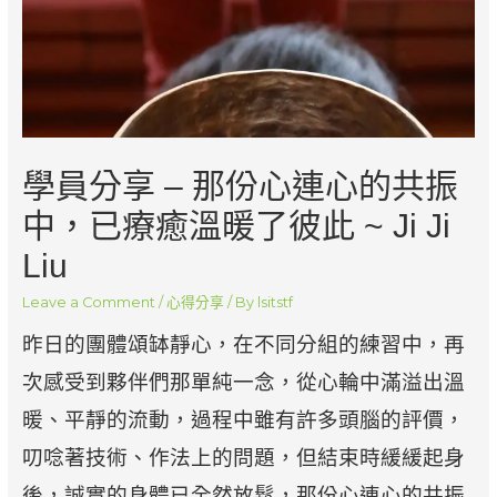
學員分享 – 那份心連心的共振
中，已療癒溫暖了彼此 ~ Ji Ji
Liu
Leave a Comment
/
心得分享
/ By
lsitstf
昨日的團體頌缽靜心，在不同分組的練習中，再
次感受到夥伴們那單純一念，從心輪中滿溢出溫
暖、平靜的流動，過程中雖有許多頭腦的評價，
叨唸著技術、作法上的問題，但結束時緩緩起身
後，誠實的身體已全然放鬆，那份心連心的共振