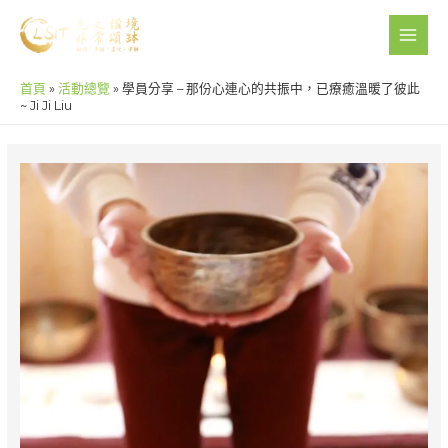
Skip
to
MAI
content
ME
首頁
»
活動總覽
»
學員分享 – 那份心連心的共振中，已療癒溫暖了彼此
~ Ji Ji Liu